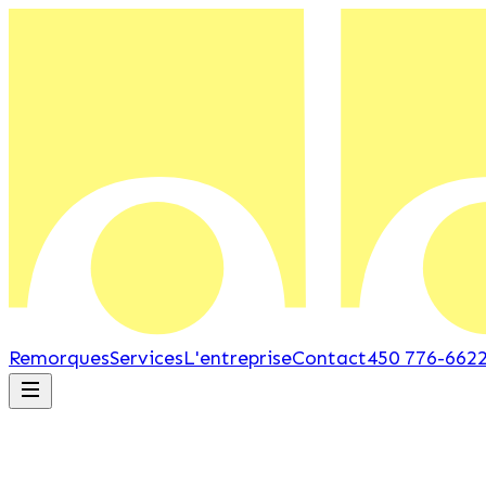
Remorques
Services
L'entreprise
Contact
450 776-662