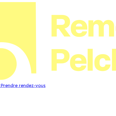
Rem
Pelc
2
Prendre rendez-vous