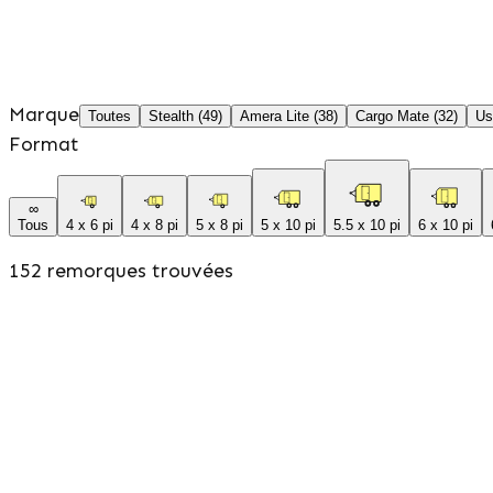
Marque
Toutes
Stealth (49)
Amera Lite (38)
Cargo Mate (32)
Us
Format
∞
Tous
4 x 6 pi
4 x 8 pi
5 x 8 pi
5 x 10 pi
5.5 x 10 pi
6 x 10 pi
152
remorques trouvées
Neuf
Amera Lite
6 x 10 pi
Structure