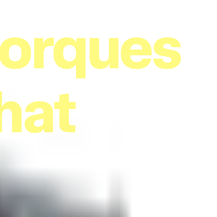
orques
hat