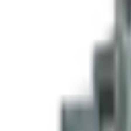
Structure
Acier
Largeur
4 pieds
Longueur
6 pieds
Hauteur
50 pouces
Couleur
Blanc
Porte
Porte arrière
Essieux
2000 LBS
Condition
Neuf