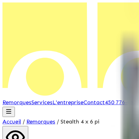
Remorques
Services
L'entreprise
Contact
450 776-662
Accueil
/
Remorques
/
Stealth
4 x 6 pi