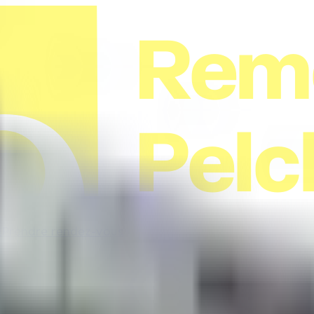
Rem
Pelc
2
Prendre rendez-vous