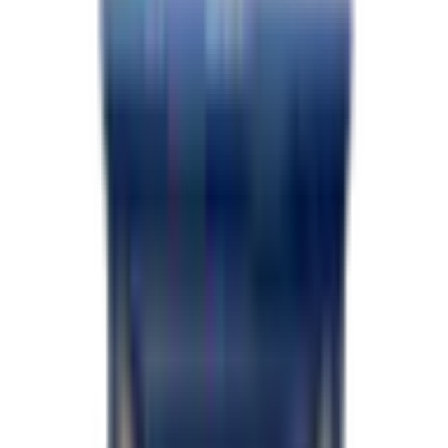
Hauteur
84 pouces
Couleur
Noir / blackout
Porte
Rampe arrière
Essieux
5 200 LBS
Condition
Neuf