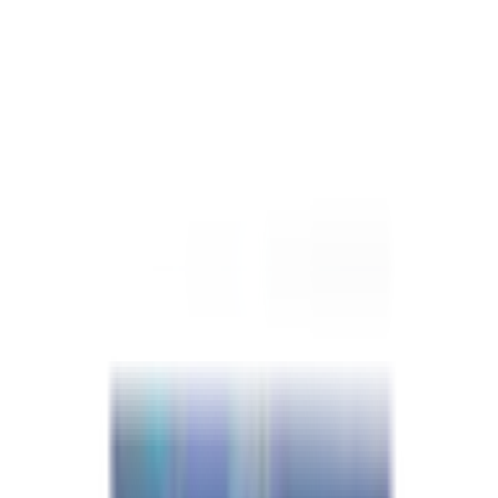
Marque
Us Cargo
Structure
Acier
Largeur
8.5 pieds
Longueur
20 pieds