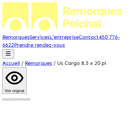
Remorques
Pelchat
Remorques
Services
L'entreprise
Contact
450 776-
6622
Prendre rendez-vous
Accueil
/
Remorques
/
Us Cargo
8.5 x 20 pi
Voir original