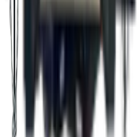
V nose