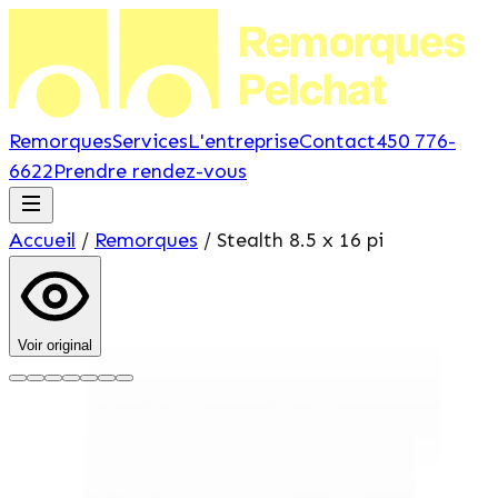
Remorques
Pelchat
Remorques
Services
L'entreprise
Contact
450 776-
6622
Prendre rendez-vous
Accueil
/
Remorques
/
Stealth
8.5 x 16 pi
Voir original