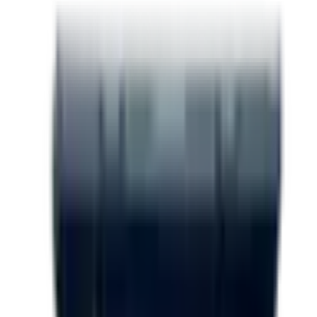
Marque
Stealth
Structure
Acier
Largeur
8.5 pieds
Longueur
16 pieds