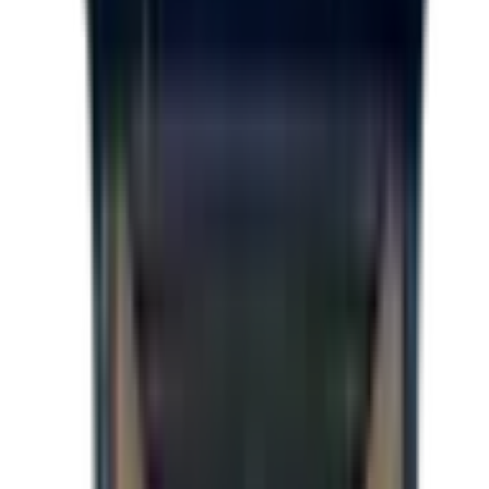
Hauteur
84 pouces
Couleur
Gris / blackout
Porte
Rampe arrière
Essieux
5 200 LBS
Condition
Neuf