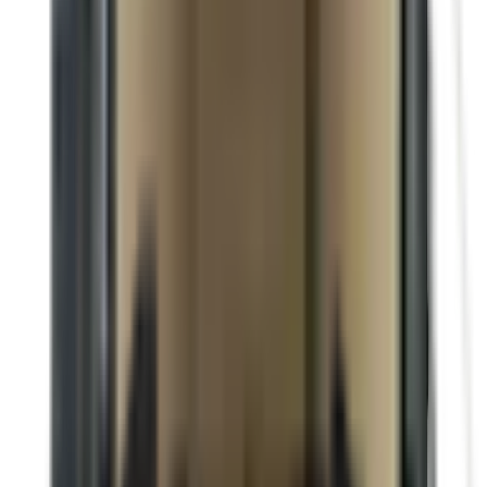
V nose