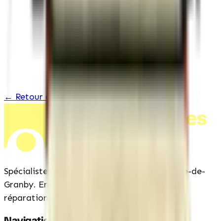
Toit en aluminium d&rsquo;une seule pièce
← Retour à l'inventaire
Remorques
Pelchat
Spécialistes des remorques à Saint-Alphonse-de-
Granby. Entretien complet, inspections et
réparations fiables.
Navigation