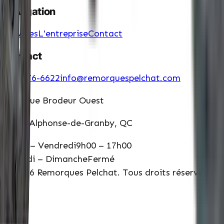
Navigation
Services
L'entreprise
Contact
Contact
450 776-6622
info@remorquespelchat.com
3011 rue Brodeur Ouest
Saint-Alphonse-de-Granby, QC
Lundi – Vendredi
9h00 – 17h00
Samedi – Dimanche
Fermé
©
2026
Remorques Pelchat. Tous droits réservés.