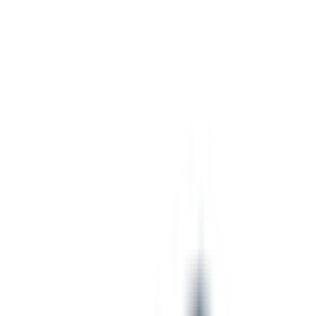
Structure
Acier
Largeur
4 pieds
Longueur
6 pieds
Hauteur
50 pouces