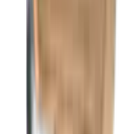
&bull; LUMI&Egrave;RES AUX LED
INTÉRIEUR ET EXTÉRIEUR