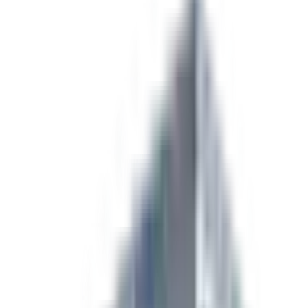
Couleur
Blanc
Porte
Porte arrière
Essieux
2000 LBS
Condition
Neuf