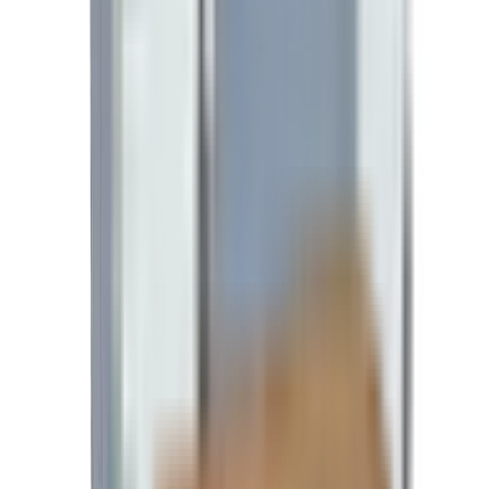
Pneus RADIAL de 12&rdquo; + jantes traitées
au polder coat gris + caps chromés