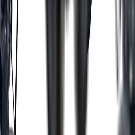
&bull; TOIT EN ALUMINIUM 1 SEULE
PI&Egrave;CE (AUCUN JOINT)