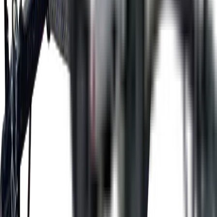
&bull; FINITION INTÉRIEURE EN PLYWOOD
(PLANCHER &frac34; ET MUR 3/8)