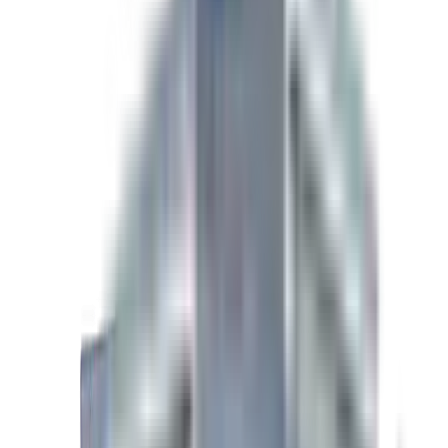
REMORQUE 4 X 6 / HAUTEUR 50 POUCES /1
GRANDE PORTE ARRI&Egrave;RE