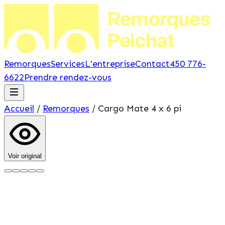
Remorques
Pelchat
Remorques
Services
L'entreprise
Contact
450 776-
6622
Prendre rendez-vous
Accueil
/
Remorques
/
Cargo Mate
4 x 6 pi
Voir original