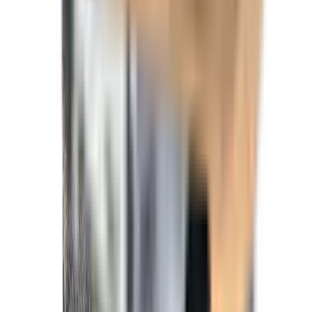
&bull; V-NOSE (DEVANT EN V)