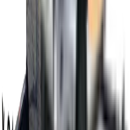
&bull; PROT&Egrave;GE-PIERRE 24 POUCES À
L&rsquo;AVANT