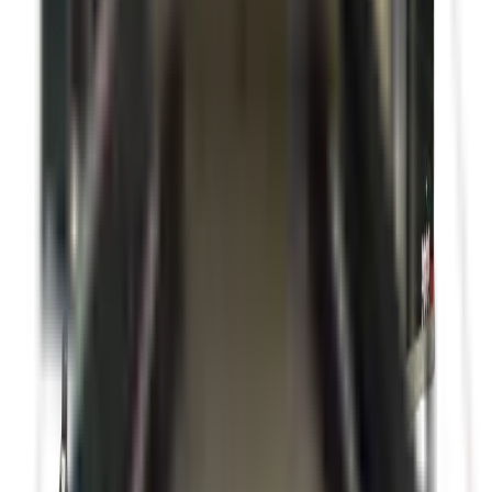
V nose