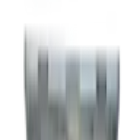
Marque
Stealth
Structure
Acier
Largeur
8.5 pieds
Longueur
16 pieds