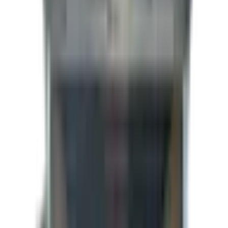
Hauteur
84 pouces
Couleur
Noir
Porte
Rampe arrière
Essieux
5 200 LBS
Condition
Neuf