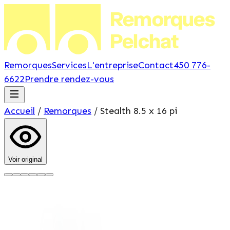
Remorques
Pelchat
Remorques
Services
L'entreprise
Contact
450 776-
6622
Prendre rendez-vous
Accueil
/
Remorques
/
Stealth
8.5 x 16 pi
Voir original