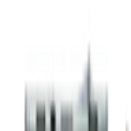
Marque
Stealth
Structure
Acier
Largeur
8.5 pieds
Longueur
16 pieds