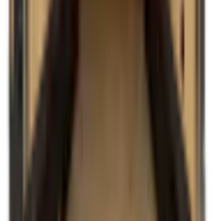
V nose