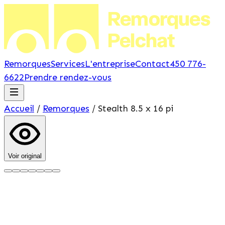
Remorques
Pelchat
Remorques
Services
L'entreprise
Contact
450 776-
6622
Prendre rendez-vous
Accueil
/
Remorques
/
Stealth
8.5 x 16 pi
Voir original