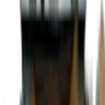
Couleur
Gris
Porte
2 portes arrières
Essieux
5 200 LBS
Condition
Neuf