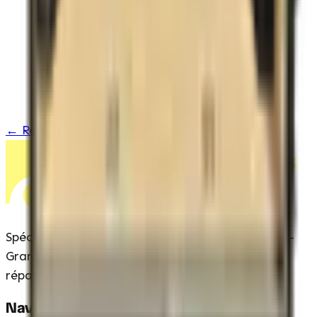
Toit en aluminium d&rsquo;une seule pièce
← Retour à l'inventaire
Remorques
Pelchat
Spécialistes des remorques à Saint-Alphonse-de-
Granby. Entretien complet, inspections et
réparations fiables.
Navigation